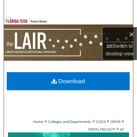
Search
Browse Collections
×
My Account
Switch to
About
desktop
view
Digital Commons Network™
Download
>
>
>
>
Home
Colleges and Departments
COES
OEMS
>
OEMS_FACULTY
67