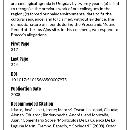
archaeological agenda in Uruguay by twenty years; (b) failed
to recognize the previous work of our colleagues in the
region; (c) forced our paleoenvironmental data to fit the
cultural sequence; and (d) claimed, without evidence, the
domestic nature of mounds during the Preceramic Mound
Period at the Los Ajos site. In this comment, we respond to
Bracco's allegations.
First Page
317
Last Page
324
DOI
10.1017/S1045663500007975
Publication Date
2008
Recommended Citation
Iriarte, José; Holst, Irene; Marozzi, Oscar; Listopad, Claudia;
Alonso, Eduardo; Rinderknecht, Andrés; and Montaña,
Juan, "Comentario Sobre "Montículos De La Cuenca De La
Laguna Merín: Tiempo, Espacio, Y Sociedad"" (2008).
Ocean